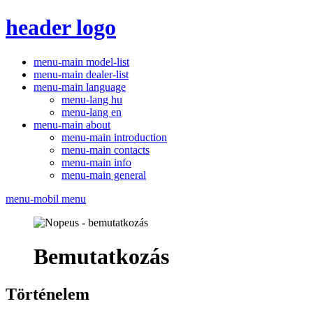
header logo
menu-main model-list
menu-main dealer-list
menu-main language
menu-lang hu
menu-lang en
menu-main about
menu-main introduction
menu-main contacts
menu-main info
menu-main general
menu-mobil menu
Bemutatkozás
Történelem