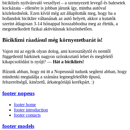
biciklizés nyilvánvaló veszélyei – a szennyezett levegő és balesetek
kockázata – ellenére is jobban járunk így, mintha autóval
közlekednénk. Ezen kívül még azt állapították meg, hogy ha a
hollandok biciklire váltanának az autó helyett, akkor a kutatók
szerint átlagosan 3-14 hónappal hosszabbodna meg az életük, a
megemelkedett fizikai aktivitásnak köszönhetően.
Biciklizni ráadásul még környezetbarát is!
Vajon mi az egyik olyan dolog, ami korosztálytól és nemtől
függetlenül bárkinek nagyon szórakoztató lehet és megfelelő
kikapcsolódást is nyújt? —
Hát a biciklizés!
Bízunk abban, hogy mi itt a Nopeusnál tudunk segíteni abban, hogy
mindenki megtalálja a számára legmegfelelőbb típusú,
felszereltségű, kinézetű, árkategóriájú kerékpárt. :)
footer nopeus
footer home
footer introduction
footer contacts
footer models