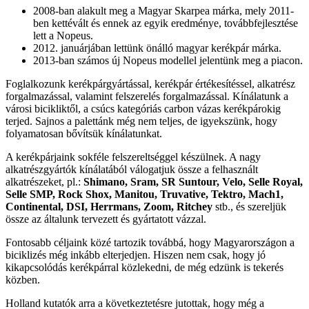
2008-ban alakult meg a Magyar Skarpea márka, mely 2011-
ben kettévált és ennek az egyik eredménye, továbbfejlesztése
lett a Nopeus.
2012. januárjában lettünk önálló magyar kerékpár márka.
2013-ban számos új Nopeus modellel jelentünk meg a piacon.
Foglalkozunk kerékpárgyártással, kerékpár értékesítéssel, alkatrész
forgalmazással, valamint felszerelés forgalmazással. Kínálatunk a
városi bicikliktől, a csúcs kategóriás carbon vázas kerékpárokig
terjed. Sajnos a palettánk még nem teljes, de igyekszünk, hogy
folyamatosan bővítsük kínálatunkat.
A kerékpárjaink sokféle felszereltséggel készülnek. A nagy
alkatrészgyártók kínálatából válogatjuk össze a felhasznált
alkatrészeket, pl.:
Shimano, Sram, SR Suntour, Velo, Selle Royal,
Selle SMP, Rock Shox, Manitou, Truvative, Tektro, Mach1,
Continental, DSI, Herrmans, Zoom, Ritchey
stb., és szereljük
össze az általunk tervezett és gyártatott vázzal.
Fontosabb céljaink közé tartozik továbbá, hogy Magyarországon a
biciklizés még inkább elterjedjen. Hiszen nem csak, hogy jó
kikapcsolódás kerékpárral közlekedni, de még edzünk is tekerés
közben.
Holland kutatók arra a következtetésre jutottak, hogy még a