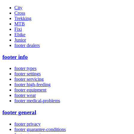
City
Cross
Trekking
MTB
Fixi
Ebike
Junior
footer dealers
footer info
footer types
footer settings
footer servicing
footer high-feeding
footer equipment
footer wear
footer medical-problems
footer general
footer privacy
footer guarantee-conditions